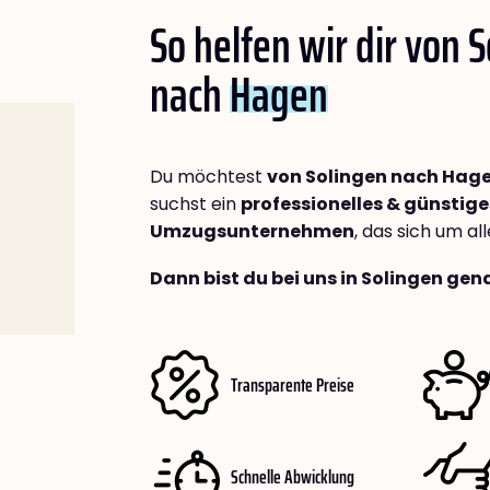
So helfen wir dir von 
nach
Hagen
Du möchtest
von Solingen nach Hag
suchst ein
professionelles & günstige
Umzugsunternehmen
, das sich um a
Dann bist du bei uns in Solingen gena
Transparente Preise
Schnelle Abwicklung