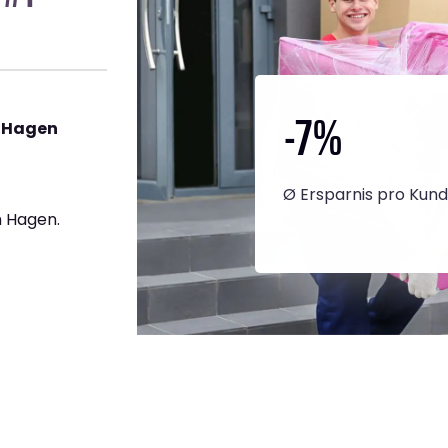
-7
%
h Hagen
Ø Ersparnis pro Kun
 Hagen.