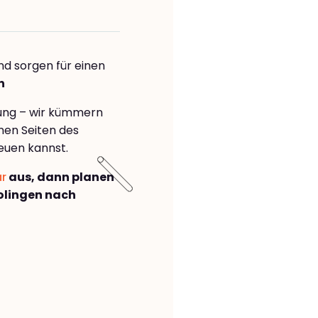
nd sorgen für einen
n
rung – wir kümmern
önen Seiten des
euen kannst.
ar
aus, dann planen
olingen nach