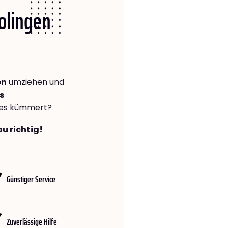
Solingen
en
umziehen und
s
lles kümmert?
u richtig!
Günstiger Service
Zuverlässige Hilfe