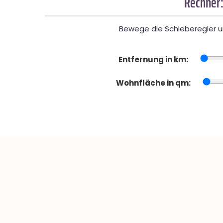
Rechner:
Bewege die Schieberegler un
Entfernung in km:
Wohnfläche in qm: