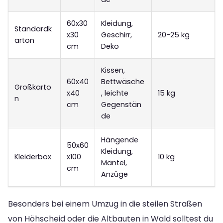
60x30
Kleidung,
Standardk
x30
Geschirr,
20-25 kg
arton
cm
Deko
Kissen,
60x40
Bettwäsche
Großkarto
x40
, leichte
15 kg
n
cm
Gegenstän
de
Hängende
50x60
Kleidung,
Kleiderbox
x100
10 kg
Mäntel,
cm
Anzüge
Besonders bei einem Umzug in die steilen Straßen
von Höhscheid oder die Altbauten in Wald solltest du