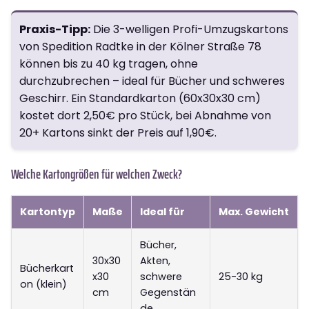
Praxis-Tipp:
Die 3-welligen Profi-Umzugskartons
von Spedition Radtke in der Kölner Straße 78
können bis zu 40 kg tragen, ohne
durchzubrechen – ideal für Bücher und schweres
Geschirr. Ein Standardkarton (60x30x30 cm)
kostet dort 2,50€ pro Stück, bei Abnahme von
20+ Kartons sinkt der Preis auf 1,90€.
Welche Kartongrößen für welchen Zweck?
Kartontyp
Maße
Ideal für
Max. Gewicht
Bücher,
30x30
Akten,
Bücherkart
x30
schwere
25-30 kg
on (klein)
cm
Gegenstän
de