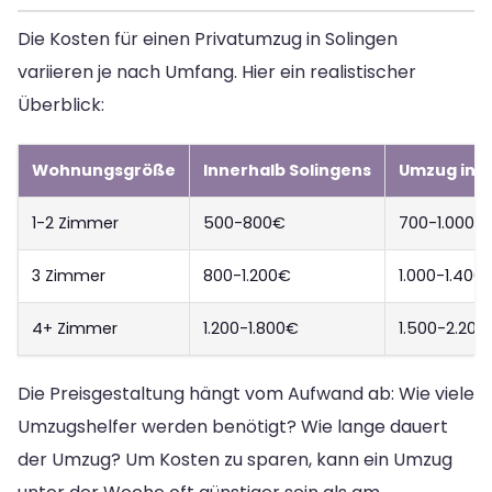
Die Kosten für einen Privatumzug in Solingen
variieren je nach Umfang. Hier ein realistischer
Überblick:
Wohnungsgröße
Innerhalb Solingens
Umzug in 
1-2 Zimmer
500-800€
700-1.000€
3 Zimmer
800-1.200€
1.000-1.400
4+ Zimmer
1.200-1.800€
1.500-2.200
Die Preisgestaltung hängt vom Aufwand ab: Wie viele
Umzugshelfer werden benötigt? Wie lange dauert
der Umzug? Um Kosten zu sparen, kann ein Umzug