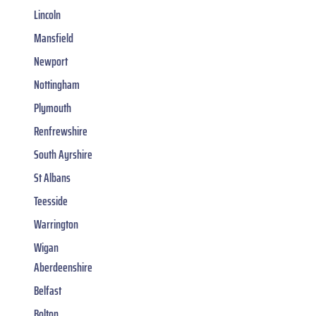
Lincoln
Mansfield
Newport
Nottingham
Plymouth
Renfrewshire
South Ayrshire
St Albans
Teesside
Warrington
Wigan
Aberdeenshire
Belfast
Bolton