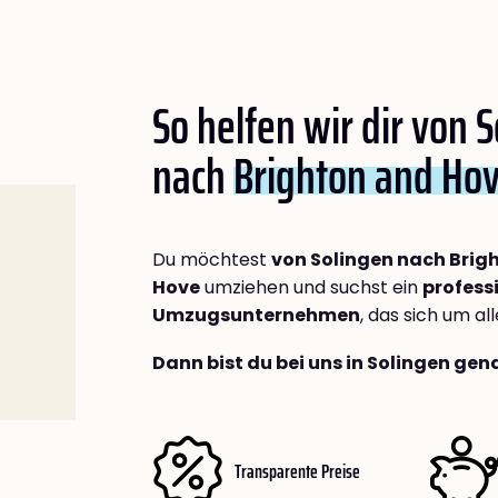
So helfen wir dir von 
nach
Brighton and Ho
Du möchtest
von Solingen nach Brig
Hove
umziehen und suchst ein
profess
Umzugsunternehmen
, das sich um a
Dann bist du bei uns in Solingen gena
Transparente Preise