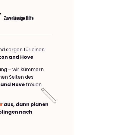
Zuverlässige Hilfe
nd sorgen für einen
hton and Hove
rung – wir kümmern
önen Seiten des
 and Hove
freuen
ar
aus, dann planen
olingen nach