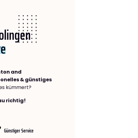
Solingen
ve
hton and
ionelles & günstiges
lles kümmert?
u richtig!
Günstiger Service