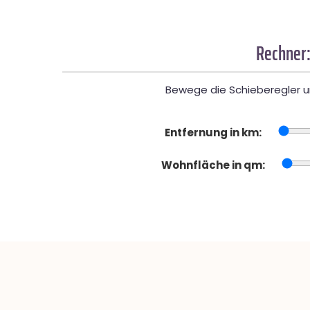
Rechner:
Bewege die Schieberegler un
Entfernung in km:
Wohnfläche in qm: