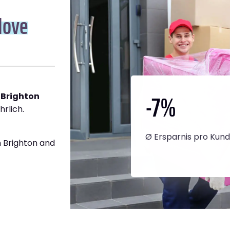
Hove
-7
%
 Brighton
hrlich.
Ø Ersparnis pro Kun
 Brighton and