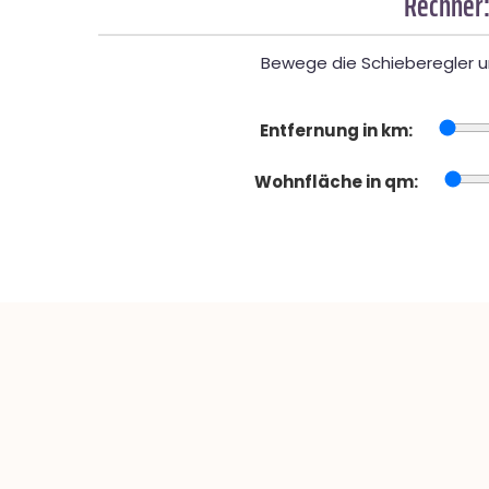
Rechner:
Bewege die Schieberegler un
Entfernung in km:
Wohnfläche in qm: