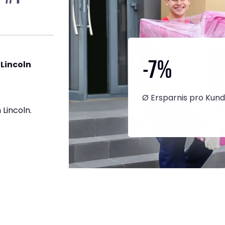
-7
%
Lincoln
Ø Ersparnis pro Kun
Lincoln.