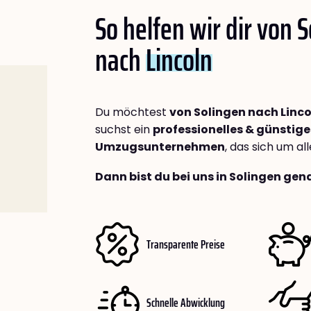
So helfen wir dir von 
nach
Lincoln
Du möchtest
von Solingen nach Linco
suchst ein
professionelles & günstige
Umzugsunternehmen
, das sich um a
Dann bist du bei uns in Solingen gena
Transparente Preise
Schnelle Abwicklung