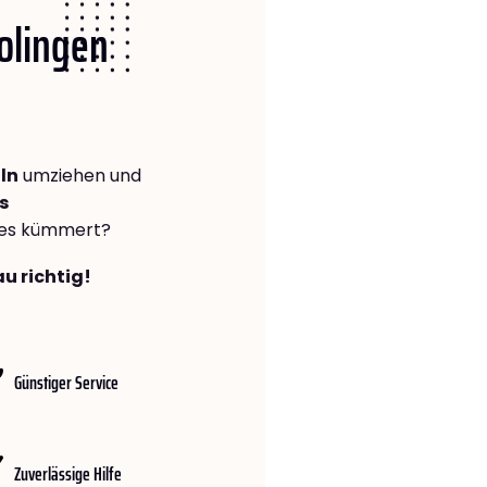
Solingen
ln
umziehen und
s
lles kümmert?
u richtig!
Günstiger Service
Zuverlässige Hilfe