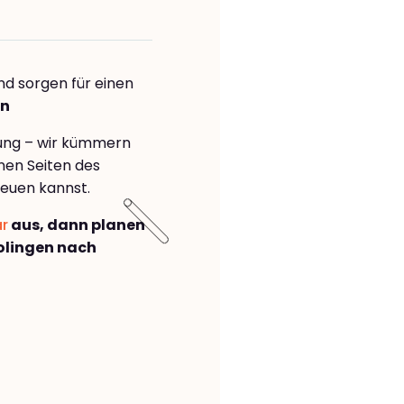
nd sorgen für einen
ln
rung – wir kümmern
önen Seiten des
euen kannst.
ar
aus, dann planen
olingen nach