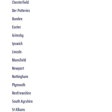
Chesterfield
Der Potteries
Dundee
Exeter
Grimsby
Ipswich
Lincoln
Mansfield
Newport
Nottingham
Plymouth
Renfrewshire
South Ayrshire
St Albans