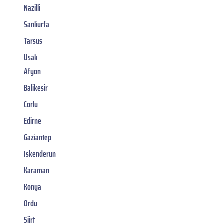
Nazilli
Sanliurfa
Tarsus
Usak
Afyon
Balikesir
Corlu
Edirne
Gaziantep
Iskenderun
Karaman
Konya
Ordu
Siirt