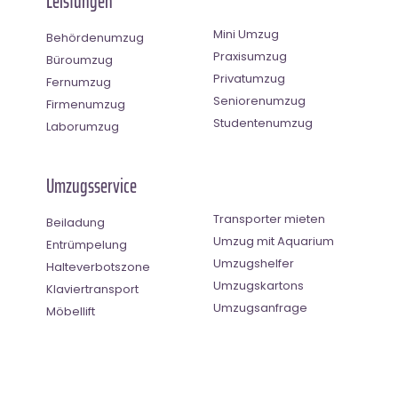
Leistungen
Mini Umzug
Behördenumzug
Praxisumzug
Büroumzug
Privatumzug
Fernumzug
Seniorenumzug
Firmenumzug
Studentenumzug
Laborumzug
Umzugsservice
Transporter mieten
Beiladung
Umzug mit Aquarium
Entrümpelung
Umzugshelfer
Halteverbotszone
Umzugskartons
Klaviertransport
Umzugsanfrage
Möbellift