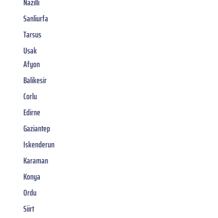
Nazilli
Sanliurfa
Tarsus
Usak
Afyon
Balikesir
Corlu
Edirne
Gaziantep
Iskenderun
Karaman
Konya
Ordu
Siirt