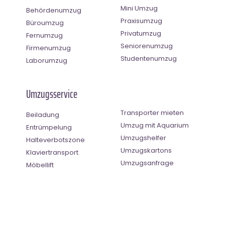
Mini Umzug
Behördenumzug
Praxisumzug
Büroumzug
Privatumzug
Fernumzug
Seniorenumzug
Firmenumzug
Studentenumzug
Laborumzug
Umzugsservice
Transporter mieten
Beiladung
Umzug mit Aquarium
Entrümpelung
Umzugshelfer
Halteverbotszone
Umzugskartons
Klaviertransport
Umzugsanfrage
Möbellift