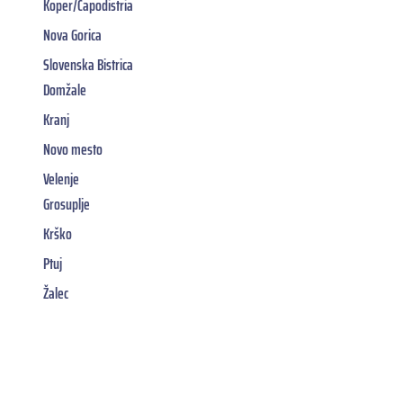
Koper/Capodistria
Nova Gorica
Slovenska Bistrica
Domžale
Kranj
Novo mesto
Velenje
Grosuplje
Krško
Ptuj
Žalec