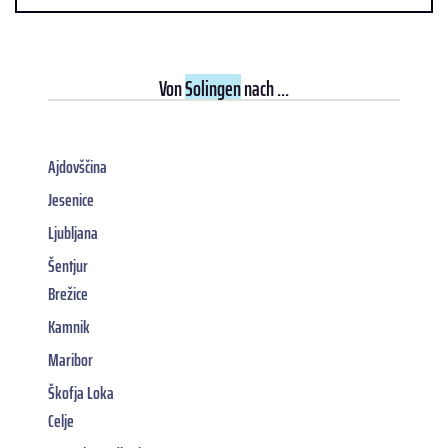
Von
Solingen
nach ...
Ajdovščina
Jesenice
Ljubljana
Šentjur
Brežice
Kamnik
Maribor
Škofja Loka
Celje