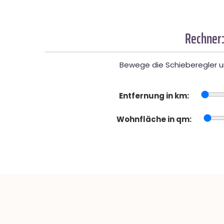
Rechner:
Bewege die Schieberegler un
Entfernung in km:
Wohnfläche in qm: