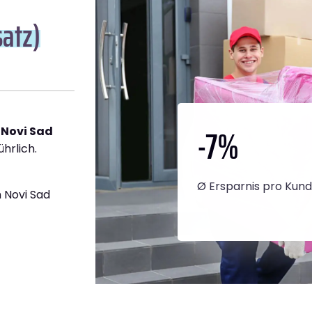
satz)
-7
%
 Novi Sad
ührlich.
Ø Ersparnis pro Kun
 Novi Sad