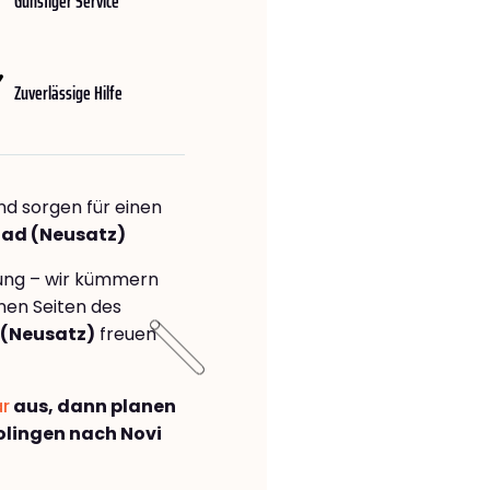
Günstiger Service
Zuverlässige Hilfe
nd sorgen für einen
Sad (Neusatz)
rung – wir kümmern
önen Seiten des
 (Neusatz)
freuen
ar
aus, dann planen
lingen nach Novi