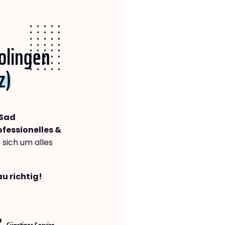
Solingen
z)
 Sad
ofessionelles &
s sich um alles
u richtig!