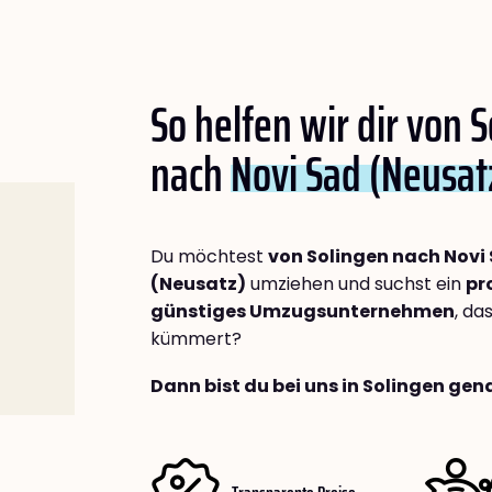
So helfen wir dir von 
nach
Novi Sad (Neusat
Du möchtest
von Solingen nach Novi
(Neusatz)
umziehen und suchst ein
pr
günstiges Umzugsunternehmen
, da
kümmert?
Dann bist du bei uns in Solingen gena