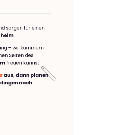
nd sorgen für einen
dheim
rung – wir kümmern
önen Seiten des
im
freuen kannst.
ar
aus, dann planen
olingen nach