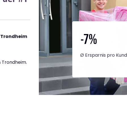
-7
%
h Trondheim
Ø Ersparnis pro Kun
 Trondheim.