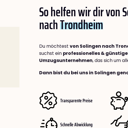
So helfen wir dir von 
nach
Trondheim
Du möchtest
von Solingen nach Tro
suchst ein
professionelles & günstige
Umzugsunternehmen
, das sich um a
Dann bist du bei uns in Solingen gena
Transparente Preise
Schnelle Abwicklung