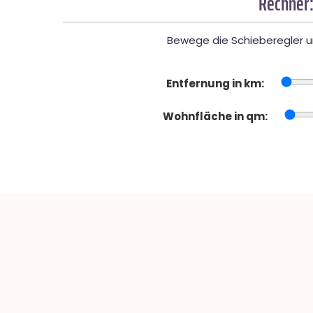
Rechner:
Bewege die Schieberegler un
Entfernung in km:
Wohnfläche in qm: