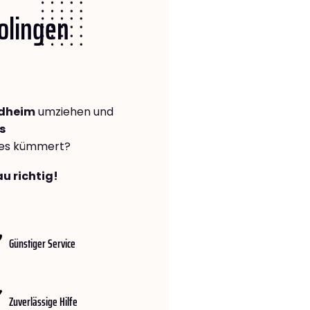
Solingen
ndheim
umziehen und
s
lles kümmert?
u richtig!
Günstiger Service
Zuverlässige Hilfe