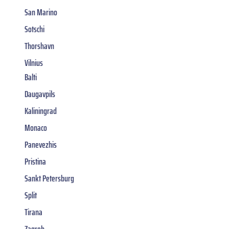
San Marino
Sotschi
Thorshavn
Vilnius
Balti
Daugavpils
Kaliningrad
Monaco
Panevezhis
Pristina
Sankt Petersburg
Split
Tirana
Zagreb